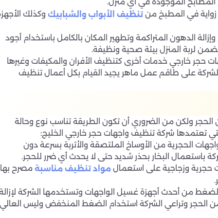
 المطابخ الموجودة في أي منزل.
زواية في المطبخ من
وكذلك الأجهزة
تنظيف الأبواب والشبابيك
زالة الدهون المتراكمة وتطهير المكان بالكامل باستخدام أجود
يضمن لربة المنزل بيئة صحية ونظيفة.
ت حجر خارجي خدمات أخرى كتنظيف الأفران والمكيفات وغيرها
الشركة على طاقم عمل ماهر يجيد القيام بكل أعمال تنظيف
لحجر ولكن من الضروري أن تكون الطريقة تناسب نوع وحالة
لتي تعتمدها شركة تنظيف واجهات حجر خارجي الخليج:
لواجهات الحجرية من الأوساخ الملتصقة والأتربة بسرعة دون
ة باستعمال البخار بحذر شديد حتى لا يحدث أي ضرر للحجر.
ت حجرية وزجاجية على استعمال
مصرح بها
مواد تنظيف مناسبة
.
لضغط من أحدث أجهزة غسيل الواجهات وتستخدمها الشركة لإزالة
 من الحجر وتراعي الشركة استخدام الضغط المنخفض وليس العالي