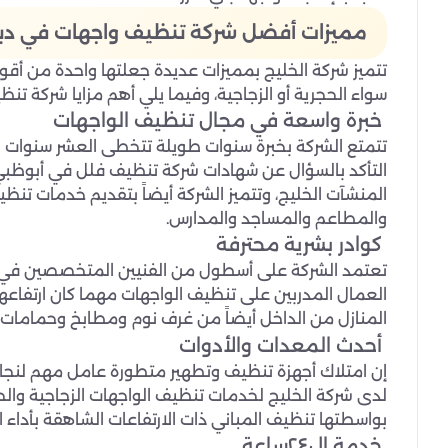
مميزات أفضل شركة تنظيف واجهات في دب
تتميز شركة الخليج بمميزات عديدة جعلتها واحدة من أق
سواء الحجرية أو الزجاجية، وفيما يلي أهم مزايا شركة تن
خبرة واسعة في مجال تنظيف الواجهات
تتمتع الشركة بخبرة سنوات طويلة تتخطى العشر سنوات وأ
التأكد بالسؤال عن شهادات شركة تنظيف فلل في أبوظبي 
المنشآت الخليج، وتتميز الشركة أيضاً بتقديم خدمات تن
والمطاعم والمساجد والمدارس.
كوادر بشرية محترفة
تعتمد الشركة على أسطول من الفنيين المتخصصين في
العمال المدربين على تنظيف الواجهات مهما كان ارتفاعه
المنازل من الداخل أيضاً من غرف نوم ومطابخ وحمامات و
أحدث المعدات والأدوات
إن امتلاك أجهزة تنظيف وتطهير متطورة عامل مهم لنجاح 
لدى شركة الخليج لخدمات تنظيف الواجهات الزجاجية والح
بواسطتها تنظيف المباني ذات الارتفاعات الشاهقة بأداء ا
خدمة ال٢٤ساعة