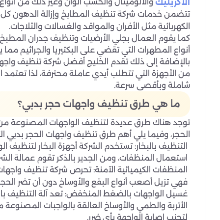
والألوميتال والخشب الوان وغير ذلك من أنواع
الاكريليك
تتضمن خدمات شركة تنظيف المطابخ وإزالة الدهون كل 
الكهربائية مثل الأفران والمواقد والغسالات والثلاجات.
كما يقوم العمال بجلي الأرضيات وتنظيف جدران المطبخ وإ
أنواع المطهرات التي تقضي على البكتيريا والجراثيم مما 
بالإضافة إلى ذلك تقدم الخليج أفضل شركة تنظيف واجها
من الأجهزة التي تتطلب أيدي عاملة محترفة، لذا تعتمد 
شاملة وبأقصى سرعة.
ما هي طرق تنظيف واجهات حجر بدبي؟
توجد هناك طرق عديدة لتنظيف الواجهات المصنوعة من ا
الحجر، وفيما يلي أهم طرق تنظيف واجهات الحجر بدبي ا
التنظيف بالبخار: تستخدم الشركة أجهزة البخار لتنظيف ا
استعمال المنظفات، ومن الجدير بالذكر تقوم عمالة الشرك
المنظفات الكيميائية الآمنة: تحرص شركة تنظيف واجها
فهي تزيل أصعب أنواع البقع والأوساخ دون أن تضر الحجر
غسيل الواجهات بالضغط المنخفض: تعد آلة التنظيف با
الأتربة والطمي والأوساخ العالقة بالواجبات المصنوعة
لتجنب إصابة الواجهة بأي ضرر.