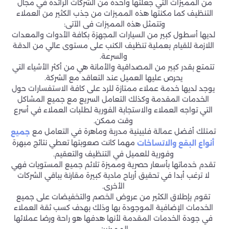
من المميزات التي جعلتها واحدة من الشركات الرائدة في مجال
التنظيف كما مكنتها هذه المميزات من جذب الكثير من العملاء
وتتمثل هذه المميزات فى الآتى:
لديها أسطول كبير من السيارات المجهزة بكافة الأدوات والمعدات
اللازمة للقيام بعملية تنظيف الكنب على مستوى عالي من الدقة
والسرعة.
تتمتع بقدر كبير من المصداقية والأمانة هي من أكثر الأشياء التي
يحرص عليها العميل عند التعاقد مع الشركة.
يوجد لديها خدمة عملاء ممتازة للرد على كافة الاستفسارات حول
الخدمات المقدمة وكذلك التعامل السريع مع جميع المشاكل
التي تواجه العملاء والاستجابة الفورية لطلبات العملاء في أسرع
وقت ممكن.
تمتلك أفضل عمالة فلبينية مدربة وماهرة في التعامل مع
جميع
مهما كانت صعوبتها تعطي نتائج مبهرة
أنواع البقع والاتساخات
وفورية للعميل في التنظيف والتعقيم.
تقدم خدماتها بأسعار حصرية ومميزة تلائم جميع المستويات فهي
لا ترغب أبدا في تحقيق أرباح مادية كبيرة مقارنة بباقي الشركات
الأخرى.
تقوم بإطلاق الكثير من عروض الخصم والتخفيضات على جميع
الخدمات الإضافية الموجودة بها وذلك بهدف كسب ثقة العملاء
في جودة الخدمات المقدمة لأنها هدفها هو راحة ورضا عملائها