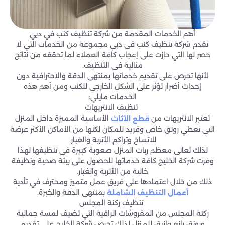
أهم الخدمات المقدمة من شركة تنظيف كنب في دبي
تقدم شركة تنظيف كنب في دبي مجموعة من الخدمات التي لا
حصر لها التي حازت على إعجاب كافة العملاء لما تحققه من نتائج
مثالية فى التنظيف.
لأنها تحرص على تقديم خدماتها بمنتهى الدقة والاحترافية دون
إحداث أضرار تؤثر على الشكل الخارجي للكنب ومن أهم هذه
الخدمات مايلي:
تنظيف الانتريهات
تعتبر الانتريهات من
الأساسية المميزة داخل المنزل
قطع الأثاث
التي تعطي رونق خاص وفريد للمكان لكنها من الأماكن الأكثر عرضة
للاتساخ وتراكم الأتربة والغبار.
لذلك تعانى معظم ربات المنزل صعوبة كبيرة في تنظيفها لهذا
وفرت شركة الخليج كافة خدماتها للحصول على بيئة صحية ونظيفة
خالية من الأتربة والغبار.
ذلك من خلال اعتمادها على فريق عمل متميز ومحترف في تأدية
بمنتهى الدقة والخبرة.
أعمال التنظيف الشاملة
تنظيف ركنة المجلس
ركنة المجلس من المفروشات الراقية التي تضيف لمسة جمالية
ورونق رائع وانيق للمنزل لذلك تحرص شركة الخليج على تقديم