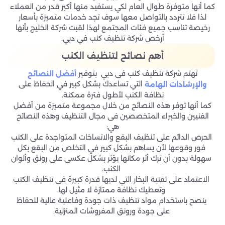
كما أنها متوفرة طوال العام لكي يستفيد منها أكبر قدر من العملاء
لذا فلا تتردد بالتواصل معها سوف تجد خدمات متميزة بأسعار
رخيصة تناسب جميع فئات المجتمع لهذا لقبت شركة الخليج بأنها
أرخص شركة تنظيف كنب في دبي.
أهم نصائح لتنظيف الكنب
تهتم شركة تنظيف كنب فى دبي بتوفير
أفضل النصائح
التي تساعدك بشكل كبير في الحفاظ على
والإرشادات الهامة
نظافة الكنب لأطول فترة ممكنة.
كما أنها توفر هذه النصائح من خلال مجموعة متميزة من أفضل
الفنيين والخبراء المتخصصين فى مجال التنظيف وهذه النصائح
هي:
الحرص الدائم على تنظيف البقع والاتساخات المتواجدة على الكنب
فور وقوعها لأن يساهم بشكل كبير في التخلص من البقع بكل
سهولة بدون أن ترك أثر مكانها يؤثر بشكل عكسي على رونق وألوان
الكنب.
الاعتماد على تقنية البخار التي لديها قدرة كبيرة فى تنظيف الكنب
وتعطيك نظافة ممتازة لا مثيل لها.
ينصح باستخدام مواد تنظيف ذات جودة وفاعلية عالية للحفاظ
على جودة ورونق المفروشات المنزلية.