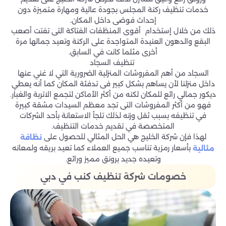
خدمات تنظيف ركنة المجلس بجودة عالية ومهارة متميزة دون
إحداث فوضى داخل المكان.
ذلك من خلال إستخدام أقوى المنظفات الفتاكة التى تفتت أصعب
البقع والدهون العنيدة المتواجدة على الركنة وتعيد جمالها مرة
أخرى مثلما كانت في السابق.
تنظيف السجاد
السجاد من أهم المفروشات المنزلية الضرورية التي لا غني عنها
داخل منزلنا لأن يساهم بشكل كبير فى تدفئة المكان كما أنه يعطي
ديكور جمالي رائع للمكان لكنه من أكثر الأماكن لتجمع الاتربة والغبار.
فهو من أكثر المفروشات التى تجد معظم السيدات مشقة كبيرة
في تنظيفه بسبب ثقل وزنه لذلك تلجأ الاستعانة بأحد الشركات
المتخصصة في تقديم خدمات التنظيف.
لهذا فإن شركة الخليج هي الحل المثالي للحصول على
نظافة
بأسعار رمزية تناسب جميع العملاء كما تعيد بريقه ولمعانه
مثالية
وتعيده جديد برونق مميز ورائع.
خصومات شركة تنظيف كنب في دبي