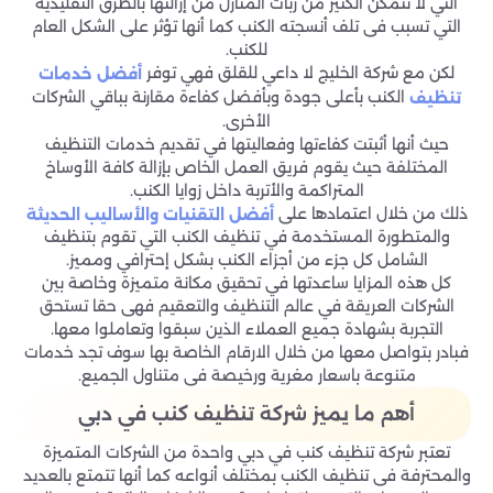
التي لا تتمكن الكثير من ربات المنازل من إزالتها بالطرق التقليدية
التي تسبب فى تلف أنسجته الكنب كما أنها تؤثر على الشكل العام
للكنب.
لكن مع شركة الخليج لا داعي للقلق فهي توفر
أفضل خدمات
الكنب بأعلى جودة وبأفضل كفاءة مقارنة بباقي الشركات
تنظيف
الأخرى.
حيث أنها أثبتت كفاءتها وفعاليتها في تقديم خدمات التنظيف
المختلفة حيث يقوم فريق العمل الخاص بإزالة كافة الأوساخ
المتراكمة والأتربة داخل زوايا الكنب.
ذلك من خلال اعتمادها على
أفضل التقنيات والأساليب الحديثة
والمتطورة المستخدمة في تنظيف الكنب التي تقوم بتنظيف
الشامل كل جزء من أجزاء الكنب بشكل إحترافي ومميز.
كل هذه المزايا ساعدتها في تحقيق مكانة متميزة وخاصة بين
الشركات العريقة في عالم التنظيف والتعقيم فهى حقا تستحق
التجربة بشهادة جميع العملاء الذين سبقوا وتعاملوا معها.
فبادر بتواصل معها من خلال الارقام الخاصة بها سوف تجد خدمات
متنوعة باسعار مغرية ورخيصة فى متناول الجميع.
أهم ما يميز شركة تنظيف كنب في دبي
تعتبر شركة تنظيف كنب في دبي واحدة من الشركات المتميزة
والمحترفة فى تنظيف الكنب بمختلف أنواعه كما أنها تتمتع بالعديد