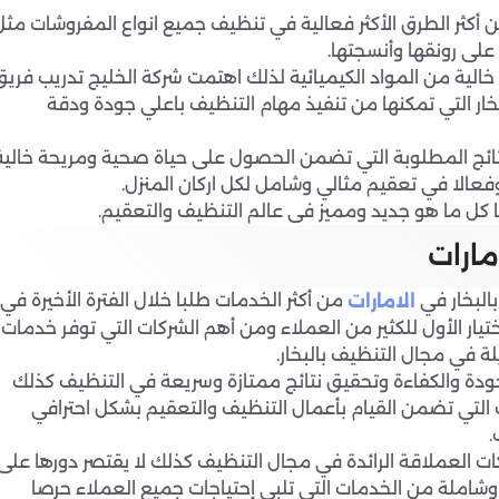
 أكثر الطرق الأكثر فعالية في تنظيف جميع انواع المفروشات مثل
على رونقها وأنسجتها.
الية من المواد الكيميائية لذلك اهتمت شركة الخليج تدريب فريق
ار التي تمكنها من تنفيذ مهام التنظيف باعلي جودة ودقة
تائج المطلوبة التي تضمن الحصول على حياة صحية ومريحة خالية
وفعالا في تعقيم مثالي وشامل لكل اركان المنزل.
كل ما هو جديد ومميز فى عالم التنظيف والتعقيم.
مارات
بالبخار في
من أكثر الخدمات طلبا خلال الفترة الأخيرة في
الامارات
ختيار الأول للكثير من العملاء ومن أهم الشركات التي توفر خدمات
لة في مجال التنظيف بالبخار.
دة والكفاءة وتحقيق نتائج ممتازة وسريعة في التنظيف كذلك
 التي تضمن القيام بأعمال التنظيف والتعقيم بشكل احترافي
.
 العملاقة الرائدة في مجال التنظيف كذلك لا يقتصر دورها على
املة من الخدمات التي تلبي إحتياجات جميع العملاء حرصا